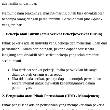
ada fasilitator dari luar.
Namun dalam praktiknya, masing-masing pihak bisa diwakili oleh
beberapa orang dengan peran tertentu. Berikut detail pihak-pihak
yang terlibat:
1. Pekerja atau Buruh (atau Serikat Pekerja/Serikat Buruh)
Pihak pekerja adalah individu yang bekerja dan menerima upah dari
perusahaan. Dalam perundingan, pekerja dapat hadir secara
langsung atau diwakili oleh serikat pekerja yang telah terdaftar
secara resmi.
Jika terdapat serikat pekerja, maka perwakilan biasanya
ditunjuk oleh organisasi tersebut.
Jika tidak ada serikat, pekerja dapat menunjuk perwakilan
secara internal untuk mewakili kepentingannya dalam
perundingan.
2. Pengusaha atau Pihak Perusahaan (HRD / Manajemen)
Pihak pengusaha adalah perusahaan yang mempekerjakan pekerja