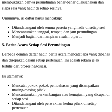
membuktikan bahwa perundingan benar-benar dilaksanakan dan
siapa saja yang hadir di setiap sesinya.
Umumnya, isi daftar harus mencakup:
Ditandatangani oleh semua peserta yang hadir di setiap sesi
Mencantumkan tanggal, tempat, dan jam perundingan
Menjadi bagian dari lampiran risalah bipartit
5. Berita Acara Setiap Sesi Perundingan
Berbeda dengan daftar hadir, berita acara mencatat apa yang dibahas
dan disepakati dalam setiap pertemuan. Ini adalah rekam jejak
tertulis dari proses negosiasi.
Isi utamanya:
Mencatat pokok-pokok pembahasan yang disampaikan
masing-masing pihak
Mencantumkan perkembangan atau kemajuan yang dicapai di
setiap sesi
Ditandatangani oleh perwakilan kedua pihak di setiap
pertemuan