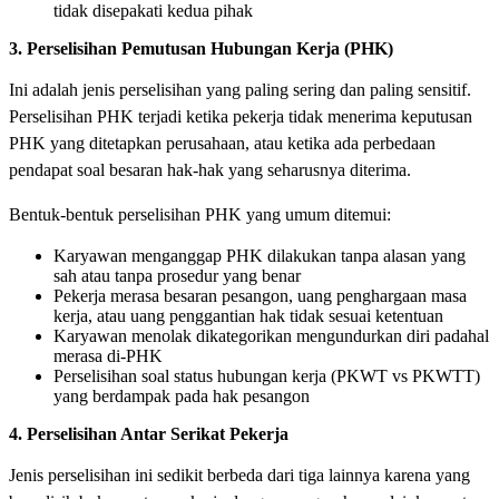
tidak disepakati kedua pihak
3. Perselisihan Pemutusan Hubungan Kerja (PHK)
Ini adalah jenis perselisihan yang paling sering dan paling sensitif.
Perselisihan PHK terjadi ketika pekerja tidak menerima keputusan
PHK yang ditetapkan perusahaan, atau ketika ada perbedaan
pendapat soal besaran hak-hak yang seharusnya diterima.
Bentuk-bentuk perselisihan PHK yang umum ditemui:
Karyawan menganggap PHK dilakukan tanpa alasan yang
sah atau tanpa prosedur yang benar
Pekerja merasa besaran pesangon, uang penghargaan masa
kerja, atau uang penggantian hak tidak sesuai ketentuan
Karyawan menolak dikategorikan mengundurkan diri padahal
merasa di-PHK
Perselisihan soal status hubungan kerja (PKWT vs PKWTT)
yang berdampak pada hak pesangon
4. Perselisihan Antar Serikat Pekerja
Jenis perselisihan ini sedikit berbeda dari tiga lainnya karena yang