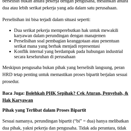
berselisih bukan antara pekerja dengan pengusaha, melainkan antara
dua atau lebih serikat pekerja yang ada dalam satu perusahaan.
Perselisihan ini bisa terjadi dalam situasi seperti:
Dua serikat pekerja memperebutkan hak untuk mewakili
karyawan dalam perundingan dengan manajemen
Perselisihan soal pembagian keanggotaan atau penentuan
serikat mana yang berhak menjadi representasi
Konflik internal yang berdampak pada hubungan industrial
secara keseluruhan di perusahaan
Meskipun pengusaha bukan pihak yang berselisih langsung, peran
HRD tetap penting untuk memastikan proses bipartit berjalan sesuai
prosedur.
Baca Juga:
Bolehkah PHK Sepihak? Cek Aturan, Penyebab, &
Hak Karyawan
Pihak yang Terlibat dalam Proses Bipartit
Sesuai namanya, perundingan bipartit (“bi” = dua) hanya melibatkan
dua pihak, yakni pekerja dan pengusaha. Tidak ada perantara, tidak