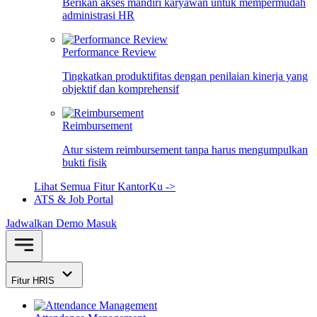
Berikan akses mandiri karyawan untuk mempermudah
administrasi HR
Performance Review
Tingkatkan produktifitas dengan penilaian kinerja yang
objektif dan komprehensif
Reimbursement
Atur sistem reimbursement tanpa harus mengumpulkan
bukti fisik
Lihat Semua Fitur KantorKu ->
ATS & Job Portal
Jadwalkan Demo
Masuk
Fitur HRIS