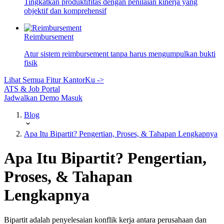
Tingkatkan produktifitas dengan penilaian kinerja yang
objektif dan komprehensif
Reimbursement
Atur sistem reimbursement tanpa harus mengumpulkan bukti
fisik
Lihat Semua Fitur KantorKu ->
ATS & Job Portal
Jadwalkan Demo
Masuk
Blog
Apa Itu Bipartit? Pengertian, Proses, & Tahapan Lengkapnya
Apa Itu Bipartit? Pengertian,
Proses, & Tahapan
Lengkapnya
Bipartit adalah penyelesaian konflik kerja antara perusahaan dan