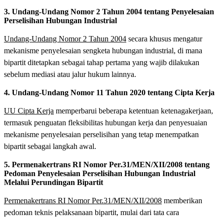
3. Undang-Undang Nomor 2 Tahun 2004 tentang Penyelesaian
Perselisihan Hubungan Industrial
Undang-Undang Nomor 2 Tahun 2004
secara khusus mengatur
mekanisme penyelesaian sengketa hubungan industrial, di mana
bipartit ditetapkan sebagai tahap pertama yang wajib dilakukan
sebelum mediasi atau jalur hukum lainnya.
4. Undang-Undang Nomor 11 Tahun 2020 tentang Cipta Kerja
UU Cipta Kerja
memperbarui beberapa ketentuan ketenagakerjaan,
termasuk penguatan fleksibilitas hubungan kerja dan penyesuaian
mekanisme penyelesaian perselisihan yang tetap menempatkan
bipartit sebagai langkah awal.
5. Permenakertrans RI Nomor Per.31/MEN/XII/2008 tentang
Pedoman Penyelesaian Perselisihan Hubungan Industrial
Melalui Perundingan Bipartit
Permenakertrans RI Nomor Per.31/MEN/XII/2008
memberikan
pedoman teknis pelaksanaan bipartit, mulai dari tata cara