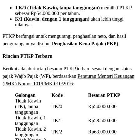
TK/0 (Tidak Kawin, tanpa tanggungan)
memiliki PTKP
sebesar Rp54.000.000 per tahun.
K/1 (Kawin, dengan 1 tanggungan)
akan lebih tinggi
nilainya.
PTKP berfungsi untuk mengurangi penghasilan neto, dan hasil
pengurangannya disebut
Penghasilan Kena Pajak (PKP)
.
Rincian PTKP Terbaru
Berikut adalah rincian besaran PTKP terbaru sesuai dengan status
pajak Wajib Pajak (WP), berdasarkan
Peraturan Menteri Keuangan
(PMK) Nomor 101/PMK.010/2016:
Golongan
Kode
Besaran PTKP
Tidak Kawin
(TK), tanpa
TK/0
Rp54.000.000
tanggungan
Tidak Kawin, 1
TK/1
Rp58.500.000
tanggungan
Tidak Kawin, 2
TK/2
Rp63.000.000
tanggungan