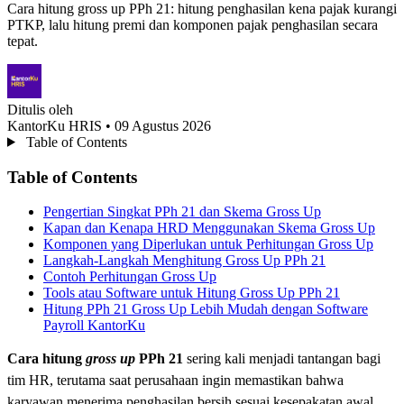
Cara hitung gross up PPh 21: hitung penghasilan kena pajak kurangi
PTKP, lalu hitung premi dan komponen pajak penghasilan secara
tepat.
Ditulis oleh
KantorKu HRIS
• 09 Agustus 2026
Table of Contents
Table of Contents
Pengertian Singkat PPh 21 dan Skema Gross Up
Kapan dan Kenapa HRD Menggunakan Skema Gross Up
Komponen yang Diperlukan untuk Perhitungan Gross Up
Langkah-Langkah Menghitung Gross Up PPh 21
Contoh Perhitungan Gross Up
Tools atau Software untuk Hitung Gross Up PPh 21
Hitung PPh 21 Gross Up Lebih Mudah dengan Software
Payroll KantorKu
Cara hitung
gross up
PPh 21
sering kali menjadi tantangan bagi
tim HR, terutama saat perusahaan ingin memastikan bahwa
karyawan menerima penghasilan bersih sesuai kesepakatan awal.