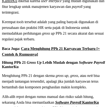
KantorKu
dikenal karena
user
interface
yang mudah digunakan dan
fitur lengkap untuk manajemen karyawan dan
payroll
yang
terintegrasi.
Keempat
tools
tersebut adalah yang paling banyak digunakan di
perusahaan dan praktisi HR serta pajak di Indonesia untuk
memudahkan perhitungan
gross up
PPh 21 secara akurat dan sesuai
regulasi pajak terbaru.
Baca Juga:
Cara Menghitung PPh 21 Karyawan Terbaru [+
Contoh & Rumusnya]
Hitung PPh 21
Gross
Up
Lebih Mudah dengan
Software
Payroll
KantorKu
Menghitung PPh 21 dengan skema
gross up
,
gross
, atau
nett
bisa
menjadi tantangan tersendiri, apalagi jika jumlah karyawan terus
bertambah dan komponen penghasilan makin kompleks.
Alih-alih repot dengan rumus manual dan risiko salah hitung,
sekarang Anda bisa memanfaatkan
Software Payroll
KantorKu