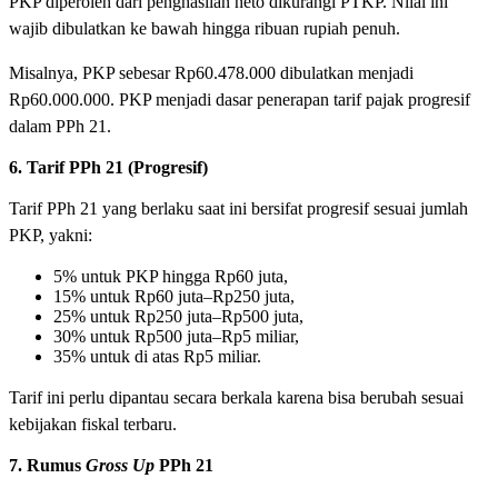
PKP diperoleh dari penghasilan neto dikurangi PTKP. Nilai ini
wajib dibulatkan ke bawah hingga ribuan rupiah penuh.
Misalnya, PKP sebesar Rp60.478.000 dibulatkan menjadi
Rp60.000.000. PKP menjadi dasar penerapan tarif pajak progresif
dalam PPh 21.
6. Tarif PPh 21 (Progresif)
Tarif PPh 21 yang berlaku saat ini bersifat progresif sesuai jumlah
PKP, yakni:
5% untuk PKP hingga Rp60 juta,
15% untuk Rp60 juta–Rp250 juta,
25% untuk Rp250 juta–Rp500 juta,
30% untuk Rp500 juta–Rp5 miliar,
35% untuk di atas Rp5 miliar.
Tarif ini perlu dipantau secara berkala karena bisa berubah sesuai
kebijakan fiskal terbaru.
7. Rumus
Gross Up
PPh 21