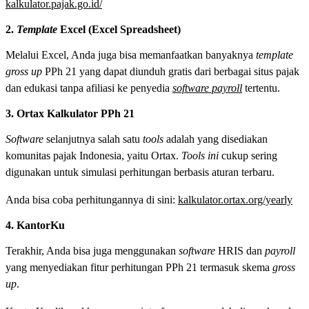
kalkulator.pajak.go.id/
2.
Template
Excel (Excel Spreadsheet)
Melalui Excel, Anda juga bisa memanfaatkan banyaknya
template
gross up
PPh 21 yang dapat diunduh gratis dari berbagai situs pajak
dan edukasi tanpa afiliasi ke penyedia
software payroll
tertentu.
3. Ortax Kalkulator PPh 21
Software
selanjutnya salah satu
tools
adalah yang disediakan
komunitas pajak Indonesia, yaitu Ortax.
Tools ini
cukup sering
digunakan untuk simulasi perhitungan berbasis aturan terbaru.
Anda bisa coba perhitungannya di sini:
kalkulator.ortax.org/yearly
4. KantorKu
Terakhir, Anda bisa juga menggunakan
software
HRIS dan
payroll
yang menyediakan fitur perhitungan PPh 21 termasuk skema
gross
up
.