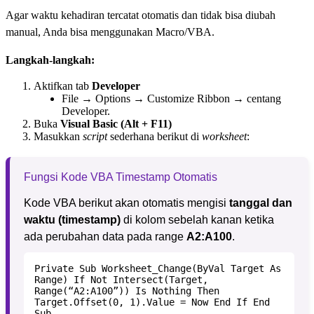
Agar waktu kehadiran tercatat otomatis dan tidak bisa diubah
manual, Anda bisa menggunakan Macro/VBA.
Langkah-langkah:
Aktifkan tab
Developer
File → Options → Customize Ribbon → centang
Developer.
Buka
Visual Basic (Alt + F11)
Masukkan
script
sederhana berikut di
worksheet
:
Fungsi Kode VBA Timestamp Otomatis
Kode VBA berikut akan otomatis mengisi
tanggal dan
waktu (timestamp)
di kolom sebelah kanan ketika
ada perubahan data pada range
A2:A100
.
Private Sub Worksheet_Change(ByVal Target As
Range) If Not Intersect(Target,
Range(“A2:A100”)) Is Nothing Then
Target.Offset(0, 1).Value = Now End If End
Sub