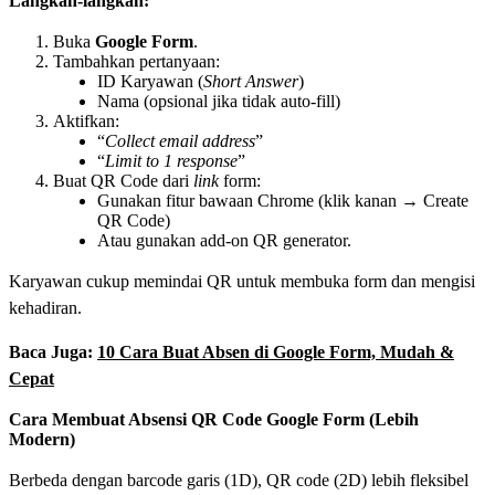
Langkah-langkah:
Buka
Google Form
.
Tambahkan pertanyaan:
ID Karyawan (
Short Answer
)
Nama (opsional jika tidak auto-fill)
Aktifkan:
“
Collect email address
”
“
Limit to 1 response
”
Buat QR Code dari
link
form:
Gunakan fitur bawaan Chrome (klik kanan → Create
QR Code)
Atau gunakan add-on QR generator.
Karyawan cukup memindai QR untuk membuka form dan mengisi
kehadiran.
Baca Juga:
10 Cara Buat Absen di Google Form, Mudah &
Cepat
Cara Membuat Absensi QR Code Google Form (Lebih
Modern)
Berbeda dengan barcode garis (1D), QR code (2D) lebih fleksibel