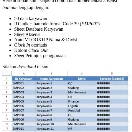
Berikut sudah kami siapkan contoh data implementasi absensi
barcode
lengkap dengan:
50 data karyawan
ID unik + barcode format Code 39 (
EMP001
)
Sheet Database Karyawan
Sheet Absensi
Auto VLOOKUP Nama & Divisi
Clock In
otomatis
Kolom
Clock Out
Sheet
Petunjuk penggunaan
Silakan
download
di sini: