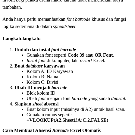
tambahan.
Anda hanya perlu memanfaatkan
font
barcode
khusus dan fungsi
logika sederhana di dalam
spreadsheet
.
Langkah-langkah:
Unduh dan instal
font barcode
Gunakan font seperti
Code 39
atau
QR Font
.
Instal font
di komputer, lalu
restart
Excel.
Buat
database
karyawan
Kolom A: ID Karyawan
Kolom B: Nama
Kolom C: Divisi
Ubah ID menjadi
barcode
Blok kolom ID.
Ubah
font
menjadi font
barcode
yang sudah
diinstal
.
Siapkan
sheet
absensi
Buat kolom input (misalnya di A2) untuk hasil scan.
Gunakan rumus seperti:
=VLOOKUP(A2,Sheet1!A:C,2,FALSE)
Cara Membuat Absensi
Barcode
Excel Otomatis