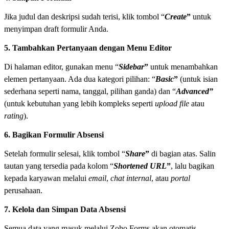
Jika judul dan deskripsi sudah terisi, klik tombol “
Create
”
untuk
menyimpan draft formulir Anda.
5. Tambahkan Pertanyaan dengan Menu Editor
Di halaman editor, gunakan menu “
Sidebar
”
untuk menambahkan
elemen pertanyaan. Ada dua kategori pilihan: “
Basic
”
(untuk isian
sederhana seperti nama, tanggal, pilihan ganda) dan “
Advanced”
(untuk kebutuhan yang lebih kompleks seperti
upload file
atau
rating
).
6. Bagikan Formulir Absensi
Setelah formulir selesai, klik tombol “
Share
”
di bagian atas. Salin
tautan yang tersedia pada kolom “
Shortened URL
”
, lalu bagikan
kepada karyawan melalui
email
,
chat internal
, atau
portal
perusahaan.
7. Kelola dan Simpan Data Absensi
Semua data yang masuk melalui Zoho Forms akan otomatis