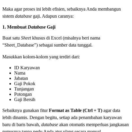
Maka agar proses ini lebih efisien, sebaiknya Anda membangun
sistem
database
gaji. Adapun caranya:
1. Membuat
Database
Gaji
Buat satu
Sheet
khusus di Excel (misalnya beri nama
“Sheet_Database”) sebagai sumber data tunggal.
Masukkan kolom-kolom yang terdiri dari:
ID Karyawan
Nama
Jabatan
Gaji Pokok
Tunjangan
Potongan
Gaji Bersih
Sebaiknya gunakan fitur
Format as Table (Ctrl + T)
agar data
lebih dinamis. Dengan begitu, setiap ada penambahan karyawan
baru di baris bawah,
database
akan otomatis memperluas jangkauan
rumusnya tanpa perlu Anda atur ulang secara manual.