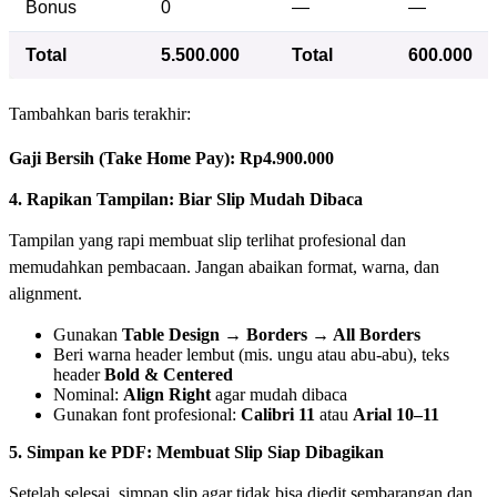
Bonus
0
—
—
Total
5.500.000
Total
600.000
Tambahkan baris terakhir:
Gaji Bersih (Take Home Pay): Rp4.900.000
4. Rapikan Tampilan: Biar Slip Mudah Dibaca
Tampilan yang rapi membuat slip terlihat profesional dan
memudahkan pembacaan. Jangan abaikan format, warna, dan
alignment.
Gunakan
Table Design → Borders → All Borders
Beri warna header lembut (mis. ungu atau abu-abu), teks
header
Bold & Centered
Nominal:
Align Right
agar mudah dibaca
Gunakan font profesional:
Calibri 11
atau
Arial 10–11
5. Simpan ke PDF: Membuat Slip Siap Dibagikan
Setelah selesai, simpan slip agar tidak bisa diedit sembarangan dan