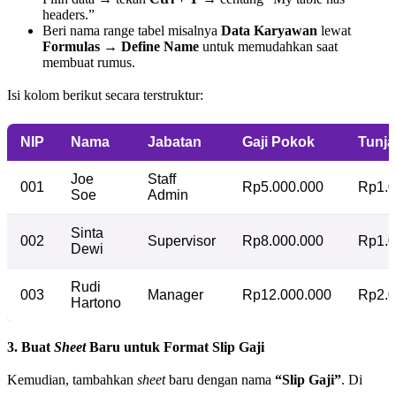
headers.”
Beri nama range tabel misalnya
Data Karyawan
lewat
Formulas → Define Name
untuk memudahkan saat
membuat rumus.
Isi kolom berikut secara terstruktur:
NIP
Nama
Jabatan
Gaji Pokok
Tunj
Joe
Staff
001
Rp5.000.000
Rp1.0
Soe
Admin
Sinta
002
Supervisor
Rp8.000.000
Rp1.0
Dewi
Rudi
003
Manager
Rp12.000.000
Rp2.0
Hartono
3. Buat
Sheet
Baru untuk Format Slip Gaji
Kemudian, tambahkan
sheet
baru dengan nama
“Slip Gaji”
. Di