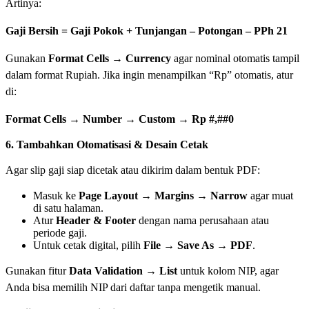
Artinya:
Gaji Bersih = Gaji Pokok + Tunjangan – Potongan – PPh 21
Gunakan
Format Cells → Currency
agar nominal otomatis tampil
dalam format Rupiah. Jika ingin menampilkan “Rp” otomatis, atur
di:
Format Cells → Number → Custom → Rp #,##0
6. Tambahkan Otomatisasi & Desain Cetak
Agar slip gaji siap dicetak atau dikirim dalam bentuk PDF:
Masuk ke
Page Layout → Margins → Narrow
agar muat
di satu halaman.
Atur
Header & Footer
dengan nama perusahaan atau
periode gaji.
Untuk cetak digital, pilih
File → Save As → PDF
.
Gunakan fitur
Data Validation → List
untuk kolom NIP, agar
Anda bisa memilih NIP dari daftar tanpa mengetik manual.