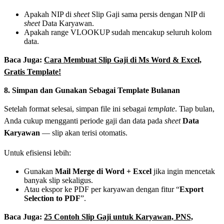
Apakah NIP di
sheet
Slip Gaji sama persis dengan NIP di
sheet
Data Karyawan.
Apakah range VLOOKUP sudah mencakup seluruh kolom
data.
Baca Juga:
Cara Membuat Slip Gaji di Ms Word & Excel,
Gratis Template!
8. Simpan dan Gunakan Sebagai Template Bulanan
Setelah format selesai, simpan file ini sebagai
template
. Tiap bulan,
Anda cukup mengganti periode gaji dan data pada
sheet
Data
Karyawan
— slip akan terisi otomatis.
Untuk efisiensi lebih:
Gunakan
Mail Merge di Word + Excel
jika ingin mencetak
banyak slip sekaligus.
Atau ekspor ke PDF per karyawan dengan fitur “
Export
Selection to PDF
”.
Baca Juga:
25 Contoh Slip Gaji untuk Karyawan, PNS,