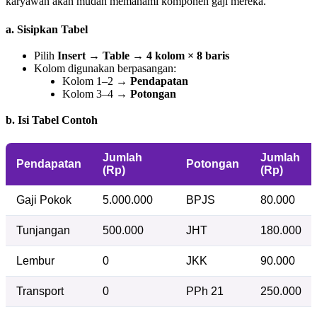
karyawan akan mudah memahami komponen gaji mereka.
a. Sisipkan Tabel
Pilih
Insert → Table → 4 kolom × 8 baris
Kolom digunakan berpasangan:
Kolom 1–2 →
Pendapatan
Kolom 3–4 →
Potongan
b. Isi Tabel Contoh
Jumlah
Jumlah
Pendapatan
Potongan
(Rp)
(Rp)
Gaji Pokok
5.000.000
BPJS
80.000
Tunjangan
500.000
JHT
180.000
Lembur
0
JKK
90.000
Transport
0
PPh 21
250.000