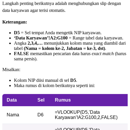
Langkah penting berikutnya adalah menghubungkan slip dengan
data karyawan agar terisi otomatis.
Keterangan:
D5
= Sel tempat Anda mengetik NIP karyawan.
‘Data Karyawan’!A2:G100
= Range tabel data karyawan.
Angka
2,3,4,…
menunjukkan kolom mana yang diambil dari
tabel
(Nama = kolom ke-2, Jabatan = ke-3, dst)
.
FALSE
memastikan pencarian data harus
exact match
(harus
sama persis).
Misalkan:
Kolom NIP diisi manual di sel
D5
.
Maka rumus di kolom berikutnya seperti ini:
Data
Sel
Rumus
=VLOOKUP(D5,’Data
Nama
D6
Karyawan’!A2:G100,2,FALSE)
=VLOOKUP(D5,’Data