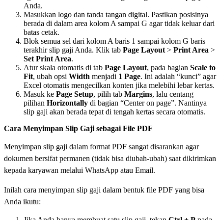
Anda.
Masukkan logo dan tanda tangan digital. Pastikan posisinya
berada di dalam area kolom A sampai G agar tidak keluar dari
batas cetak.
Blok semua sel dari kolom A baris 1 sampai kolom G baris
terakhir slip gaji Anda. Klik tab
Page Layout
>
Print Area
>
Set Print Area
.
Atur skala otomatis di tab
Page Layout
, pada bagian
Scale to
Fit
, ubah opsi
Width
menjadi
1 Page
. Ini adalah “kunci” agar
Excel otomatis mengecilkan konten jika melebihi lebar kertas.
Masuk ke
Page Setup
, pilih tab
Margins
, lalu centang
pilihan
Horizontally
di bagian “Center on page”. Nantinya
slip gaji akan berada tepat di tengah kertas secara otomatis.
Cara Menyimpan Slip Gaji sebagai File PDF
Menyimpan slip gaji dalam format PDF sangat disarankan agar
dokumen bersifat permanen (tidak bisa diubah-ubah) saat dikirimkan
kepada karyawan melalui WhatsApp atau Email.
Inilah cara menyimpan slip gaji dalam bentuk file PDF yang bisa
Anda ikutu:
Jika Anda hanya membuat satu slip gaji, tekan
Ctrl + P
pada