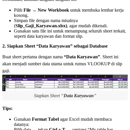
Pilih
File → New Workbook
untuk membuka lembar kerja
kosong.
Simpan file dengan nama misalnya
(
Slip_Gaji_Karyawan.xlsx)
, agar mudah dikenali.
Gunakan satu file ini untuk menampung seluruh sheet terkait,
seperti data karyawan dan format slip.
2. Siapkan Sheet “Data Karyawan” sebagai Database
Buat sheet pertama dengan nama
“Data Karyawan”
. Sheet ini
akan menjadi sumber data utama untuk rumus VLOOKUP di slip
gaji.
Siapkan Sheet “
Data Karyawan
”
Tips:
Gunakan
Format Tabel
agar Excel mudah membaca
datanya:
Pilih data → tekan
Ctrl + T
→ centang “My table has