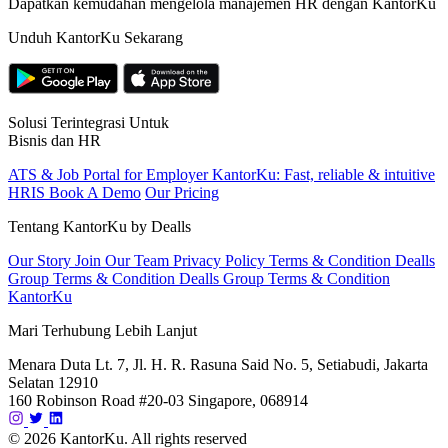
Dapatkan kemudahan mengelola manajemen HR dengan KantorKu
Unduh KantorKu Sekarang
Solusi Terintegrasi Untuk
Bisnis dan HR
ATS & Job Portal for Employer
KantorKu: Fast, reliable & intuitive
HRIS
Book A Demo
Our Pricing
Tentang KantorKu by Dealls
Our Story
Join Our Team
Privacy Policy
Terms & Condition Dealls
Group
Terms & Condition Dealls Group
Terms & Condition
KantorKu
Mari Terhubung Lebih Lanjut
Menara Duta Lt. 7, Jl. H. R. Rasuna Said No. 5, Setiabudi, Jakarta
Selatan 12910
160 Robinson Road #20-03 Singapore, 068914
© 2026 KantorKu. All rights reserved