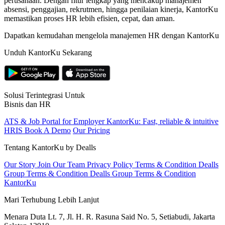
perusahaan. Dengan fitur lengkap yang mencakup manajemen
absensi, penggajian, rekrutmen, hingga penilaian kinerja, KantorKu
memastikan proses HR lebih efisien, cepat, dan aman.
Dapatkan kemudahan mengelola manajemen HR dengan KantorKu
Unduh KantorKu Sekarang
Solusi Terintegrasi Untuk
Bisnis dan HR
ATS & Job Portal for Employer
KantorKu: Fast, reliable & intuitive
HRIS
Book A Demo
Our Pricing
Tentang KantorKu by Dealls
Our Story
Join Our Team
Privacy Policy
Terms & Condition Dealls
Group
Terms & Condition Dealls Group
Terms & Condition
KantorKu
Mari Terhubung Lebih Lanjut
Menara Duta Lt. 7, Jl. H. R. Rasuna Said No. 5, Setiabudi, Jakarta