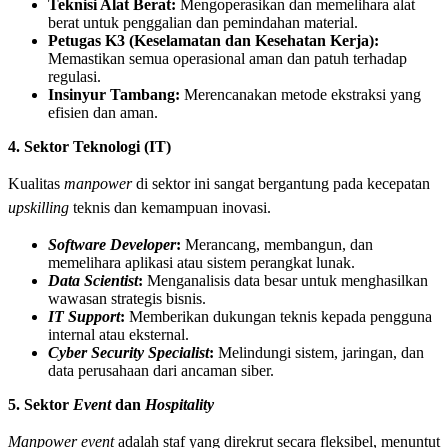
Teknisi Alat Berat:
Mengoperasikan dan memelihara alat
berat untuk penggalian dan pemindahan material.
Petugas K3 (Keselamatan dan Kesehatan Kerja):
Memastikan semua operasional aman dan patuh terhadap
regulasi.
Insinyur Tambang:
Merencanakan metode ekstraksi yang
efisien dan aman.
4. Sektor Teknologi (IT)
Kualitas
manpower
di sektor ini sangat bergantung pada kecepatan
upskilling
teknis dan kemampuan inovasi.
Software Developer
:
Merancang, membangun, dan
memelihara aplikasi atau sistem perangkat lunak.
Data Scientist
:
Menganalisis data besar untuk menghasilkan
wawasan strategis bisnis.
IT Support
:
Memberikan dukungan teknis kepada pengguna
internal atau eksternal.
Cyber Security Specialist
:
Melindungi sistem, jaringan, dan
data perusahaan dari ancaman siber.
5. Sektor
Event
dan
Hospitality
Manpower event
adalah staf yang direkrut secara fleksibel, menuntut