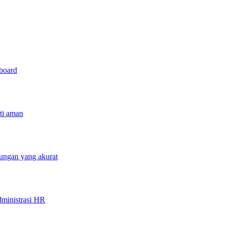
hboard
sti aman
tungan yang akurat
ministrasi HR