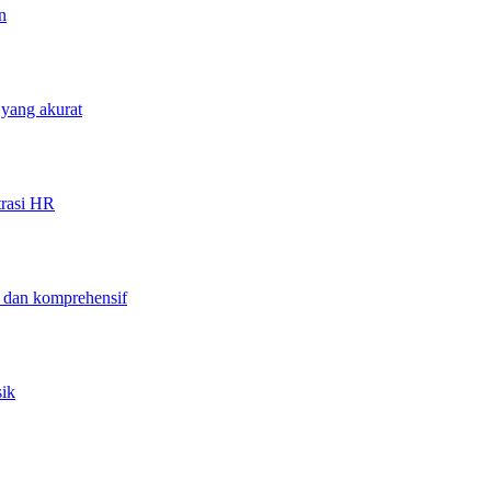
n
 yang akurat
trasi HR
f dan komprehensif
sik