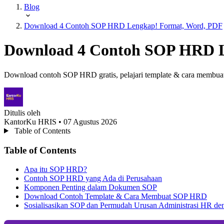
Blog
Download 4 Contoh SOP HRD Lengkap! Format, Word, PDF
Download 4 Contoh SOP HRD L
Download contoh SOP HRD gratis, pelajari template & cara membuatn
Ditulis oleh
KantorKu HRIS
• 07 Agustus 2026
Table of Contents
Table of Contents
Apa itu SOP HRD?
Contoh SOP HRD yang Ada di Perusahaan
Komponen Penting dalam Dokumen SOP
Download Contoh Template & Cara Membuat SOP HRD
Sosialisasikan SOP dan Permudah Urusan Administrasi HR d