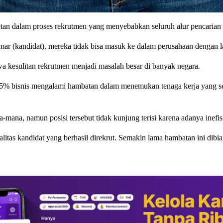
etan dalam proses rekrutmen yang menyebabkan seluruh alur pencarian 
r (kandidat), mereka tidak bisa masuk ke dalam perusahaan dengan lan
kesulitan rekrutmen menjadi masalah besar di banyak negara.
5% bisnis mengalami hambatan dalam menemukan tenaga kerja yang se
a, namun posisi tersebut tidak kunjung terisi karena adanya inefisien
as kandidat yang berhasil direkrut. Semakin lama hambatan ini dibiar