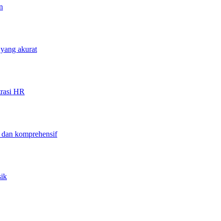
n
 yang akurat
trasi HR
f dan komprehensif
sik