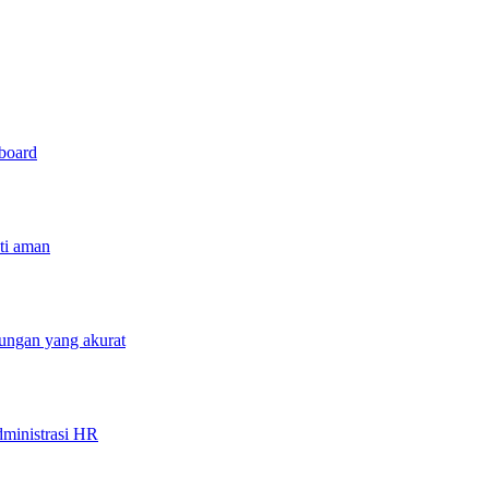
hboard
sti aman
tungan yang akurat
ministrasi HR